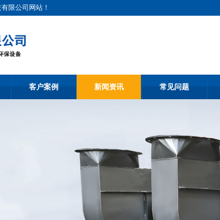
技有限公司网站！
客户案例
新闻资讯
常见问题