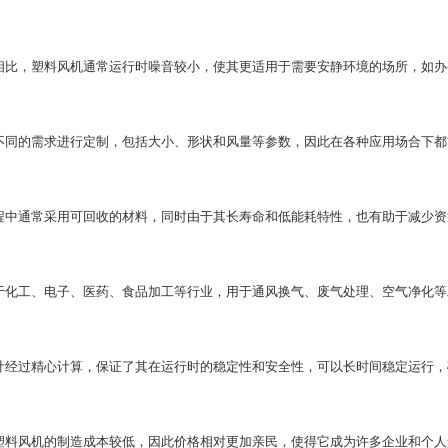
相比，塑料风机通常运行时噪音较小，使其更适用于需要安静环境的场所，如办
不同的需求进行定制，包括大小、形状和风量等参数，因此在各种应用场合下都
程中通常采用可回收的材料，同时由于其长寿命和低能耗特性，也有助于减少资
于化工、电子、医药、食品加工等行业，用于通风换气、废气处理、空气净化等
计经过精心计算，保证了其在运行时的稳定性和安全性，可以长时间稳定运行，
塑料风机的制造成本较低，因此价格相对更加亲民，使得它成为许多企业和个人