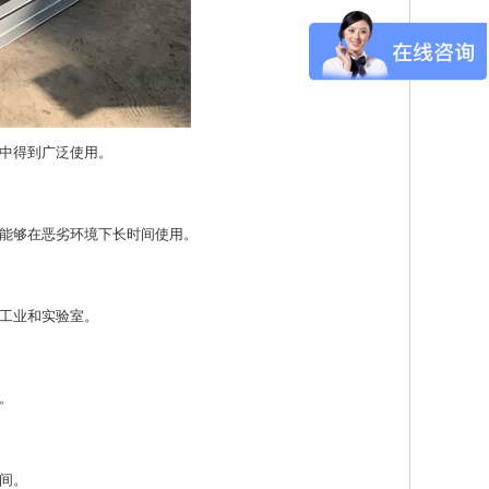
中得到广泛使用。
能够在恶劣环境下长时间使用。
工业和实验室。
。
间。