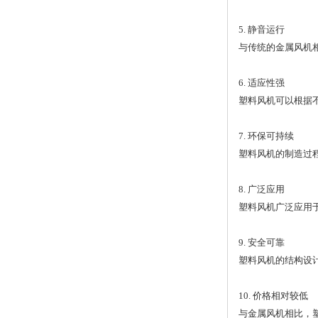
5. 静音运行
与传统的金属风机
6. 适应性强
塑料风机可以根据
7. 环保可持续
塑料风机的制造过
8. 广泛应用
塑料风机广泛应用
9. 安全可靠
塑料风机的结构设
10. 价格相对较低
与金属风机相比，