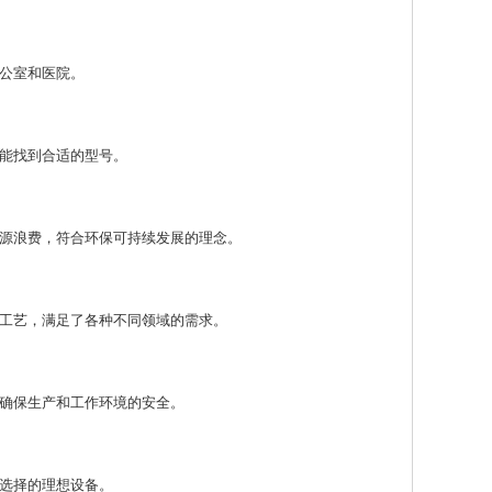
公室和医院。
能找到合适的型号。
源浪费，符合环保可持续发展的理念。
工艺，满足了各种不同领域的需求。
确保生产和工作环境的安全。
选择的理想设备。