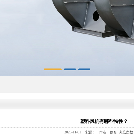
塑料风机有哪些特性？
2023-11-01 来源： 作者：佚名 浏览次数：