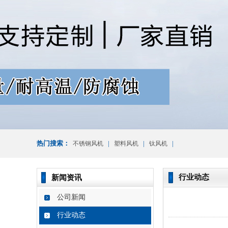
热门搜索：
|
|
|
不锈钢风机
塑料风机
钛风机
行业动态
新闻资讯
公司新闻
行业动态