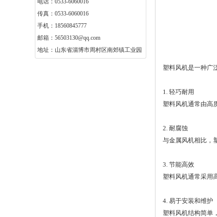
电话：0533-6060016
传真：0533-6060016
手机：18560845777
邮箱：56503130@qq.com
地址：山东省淄博市周村区南郊镇工业园
塑料风机是一种广
1. 轻巧耐用
塑料风机通常由高
2. 耐腐蚀
与金属风机相比，
3. 节能高效
塑料风机通常采用
4. 易于安装和维护
塑料风机结构简单