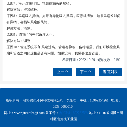
原因7：松开连接叶轮、轮毂或轴头的螺栓。
解决方法：拧紧螺栓。
原因8：风扇吸入异物。如果有异物吸入风扇，应停机清除。如果风扇长时间
有异物，会损坏风扇的风轮。
解决方法：清除。
原因9：调节门的开启角度太小。
解决方法：调整。
原因10：管道系统不良.风速过高。管道有异响，俗称喘震。我们可以检查风
扇和管道之间的连接是否有问题。如果没有，我需要改造管道。
发表日期：2022-10-29 浏览次数：2192
上一个
下一个
返回列表
版权所有：淄博锦润环保科技有限公司 李经理 手机：13969354261 电话：
0533-6060016
网址：www.
jinrunfengji.com
备案号：
鲁ICP备18022625号
地址：山东省淄博市周
村区南郊镇工业园