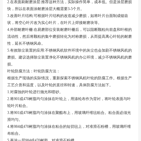
2.在表面刷耐磨涂层:推荐这种方法，实际操作简单，成本低。但是涂层磨损
快，所以在表面涂耐磨涂层大概需要3-5个月。
3.改善叶片结构:可根据叶片结构的改造减少磨损，如将叶片台面制成锯齿
状，将空心叶片改为实心叶片，在叶片上焊接耐磨块等。
4.外部耐磨叶栅:在易磨部位安装耐磨叶栅后，可以阻断颗粒向前盘和叶根的
流动性，然后将颗粒的集中磨损转化为对称磨损，从而提高离心叶轮的耐磨
性，延长不锈钢风命。
5.有效除尘装置的应用:不锈钢风机软件环境中的灰尘也会加剧不锈钢风机的
磨损。建议选择除尘装置净化不锈钢风机的办公环境，减少不锈钢风机的磨
损。
叶轮防腐方法：叶轮防腐方法：
根据生产现场的实际情况，重新探索不锈钢风机叶轮的防腐工作。根据生产
工艺介质和温度，以及叶轮的直径和转速，具体防腐方法如下。
1.对腐蚀的叶轮进行抛光和喷砂。
2.将901或470树脂均匀涂抹在叶轮上，用涤纶布作为背衬，将叶轮表面与叶
轮叶片粘合。
3.将901或470树脂均匀涂抹在聚酯布上，用玻璃纤维毡粘合。粘合面必须光
滑均匀。
4.将984或470树脂均匀涂抹在粘合的短切毡上，对准滑石粉槽，用玻璃纤维
布粘合。
5.再涂一层984或470树脂，对准滑石粉槽。