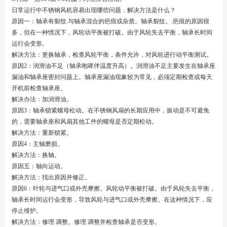
日常运行中不锈钢风机容易出现哪些问题，解决方法是什么？
原因一：轴承有裂纹.与轴承混合的疤痕或杂质。轴承裂纹。.疤痕的原因很
多，但在一种情况下，风轮动平衡被打破。由于风轮失去平衡，轴承长时间
运行会变形。
解决方法：更换轴承，检查风轮平衡，条件允许，对风轮进行动平衡测试。
原因2：润滑油不足（轴承咆哮伴温度升高）。润滑油不足主要发生在轴承座
漏油和轴承座密封问题上。轴承座漏油现象较为常见，必须定期检查或每天
开机前检查轴承座。
解决办法：加润滑油。
原因3：轴承锁紧螺母松动。在不锈钢风扇的长期应用中，振动是不可避免
的，需要轴承座和风扇其他工件的螺母是否定期松动。
解决方法：重新锁紧。
原因4：主轴磨损。
解决方法：换轴。
原因五：轴向运动。
解决方法：找出原因并修正。
原因6：叶轮与进气口或外壳摩擦。风轮动平衡被打破。由于风轮失去平衡，
轴承长时间运行会变形，导致风轮与进气口或外壳摩擦。在这种情况下，应
停止维护。
解决方法：修理.调整。修理.调整并检查轴承是否变形。