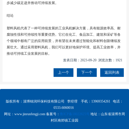
步减少碳足迹并推动可持续发展。
结论
塑料风机代表了一种可持续发展的工业风机解决方案，具有能源效率高、耐
腐蚀性强和可持续性等重要优势。它们在化工、食品加工、建筑和采矿等各
个领域中都有广泛的应用前景，并有望在未来通过智能化和材料创新继续发
展壮大。通过采用塑料风机，我们可以更好地保护环境、提高工业效率，并
推动可持续工业发展的目标。
发表日期：2023-09-20 浏览次数：1921
上一个
下一个
返回列表
版权所有：淄博锦润环保科技有限公司 李经理 手机：13969354261 电话：
0533-6060016
网址：www.
jinrunfengji.com
备案号：
鲁ICP备18022625号
地址：山东省淄博市周
村区南郊镇工业园