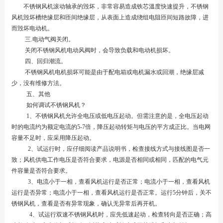
不锈钢风机滚动轴承的毁坏，非常容易造成铁芯溫度快速提升，不锈钢
风机毁坏槽绝缘层和匝间绝缘层，从表面上造成绕组电阻匝间短路故障，进
而毁坏电动机。
三.电动气阀关闭。
关闭不锈钢风机电动风阀时，会导致负载和电动机损坏。
四、回归潮流。
不锈钢风机电机损坏可能是由于配电箱或电机漏水或回潮，绝缘层减
少，没有维修方法。
五、其他
如何调试不锈钢风机？
1、不锈钢风机允许全电压或低电压起动。但需注意的是，全电压起动
时的电流约为额定电流的5-7倍，降压起动转矩与电压的平方成正比。当电网
容量不足时，应采用降压起动。
2、试运行时，应仔细阅读产品说明书，检查接线方式与接线图是否一
致；风机供电工作电压是否符合要求，电源是否相同或相同，匹配的电气元
件容量是否符合要求。
3、电流小于一相，查看风机运行是否正常；电流小于一相，查看风机
运行是否异常；电流小于一相，查看风机运行是否正常。运行5分钟后，关不
锈钢风机，查看是否有异常现象，确认无异常后再开机。
4、试运行双速不锈钢风机时，应先低速起动，检查转向是否正确；高