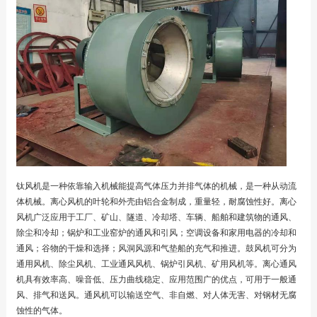
钛风机是一种依靠输入机械能提高气体压力并排气体的机械，是一种从动流
体机械。离心风机的叶轮和外壳由铝合金制成，重量轻，耐腐蚀性好。离心
风机广泛应用于工厂、矿山、隧道、冷却塔、车辆、船舶和建筑物的通风、
除尘和冷却；锅炉和工业窑炉的通风和引风；空调设备和家用电器的冷却和
通风；谷物的干燥和选择；风洞风源和气垫船的充气和推进。鼓风机可分为
通用风机、除尘风机、工业通风风机、锅炉引风机、矿用风机等。离心通风
机具有效率高、噪音低、压力曲线稳定、应用范围广的优点，可用于一般通
风、排气和送风。通风机可以输送空气、非自燃、对人体无害、对钢材无腐
蚀性的气体。