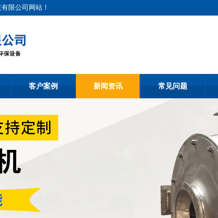
技有限公司网站！
客户案例
新闻资讯
常见问题