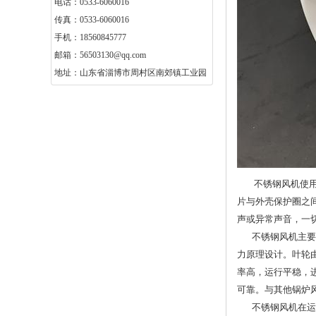
电话：0533-6060016
传真：0533-6060016
手机：18560845777
邮箱：56503130@qq.com
地址：山东省淄博市周村区南郊镇工业园
不锈钢风机使用前
片与外壳保护圈之
声或异常声音，一
不锈钢风机主要由
力原理设计。叶轮
率高，运行平稳，
可靠。与其他锅炉
不锈钢风机在运行